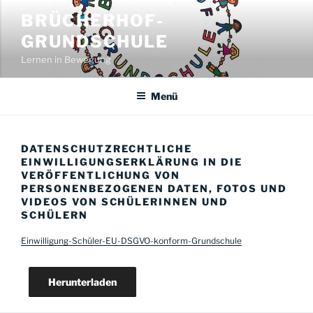
Zum
BRÜCHERHOF-
Inhalt
GRUNDSCHULE
springen
Lernen in Bewegung
Menü
DATENSCHUTZRECHTLICHE
EINWILLIGUNGSERKLÄRUNG IN DIE
VERÖFFENTLICHUNG VON
PERSONENBEZOGENEN DATEN, FOTOS UND
VIDEOS VON SCHÜLERINNEN UND
SCHÜLERN
Einwilligung-Schüler-EU-DSGVO-konform-Grundschule
Herunterladen